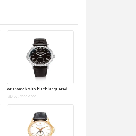
wristwatch with black lacquered dial, circa 2016 | " | 百达翡丽
图片尺寸2000x2000