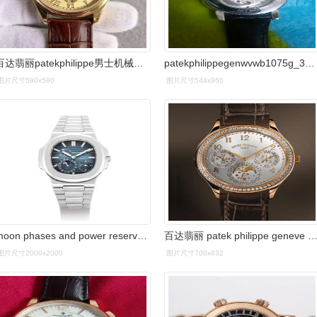
百达翡丽patekphilippe男士机械计时手表
patekphilippegenwvwb1075g_358152
图片尺寸580x580
图片尺寸544x960
moon phases and power reserve indication, circa 2007" | 百达翡丽
百达翡丽 patek philippe geneve 30m(生活防水):自动机械:表径
图片尺寸2000x2000
图片尺寸700x832