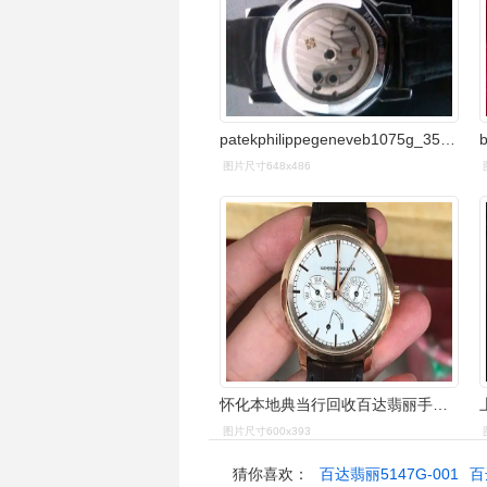
patekphilippegeneveb1075g_358152这个是真的假的多少钱
图片尺寸648x486
怀化本地典当行回收百达翡丽手表,贵重物品当面交易
图片尺寸600x393
猜你喜欢：
百达翡丽5147G-001
百