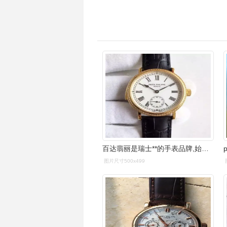
百达翡丽是瑞士**的手表品牌,始于2009年.百达翡丽b1075g—1.
图片尺寸500x499