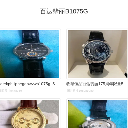
百达翡丽B1075G
patekphilippegenwvwb1075g_358152
收藏佳品百达翡丽175周年限量5575g星空
图片尺寸544x960
图片尺寸1080x1080