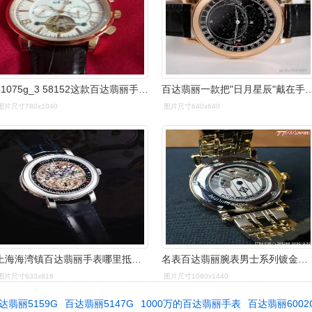
b1075g_3 58152这款百达翡丽手表多少钱
百达翡丽一款把"日月星辰"戴
图片尺寸780x1040
图片尺寸640x640
上海海湾镇百达翡丽手表哪里抵押利息低
名表百达翡丽腕表男士系列镀金表带全自动陀飞轮机芯外观时尚精美,走
图片尺寸633x816
图片尺寸1080x1440
达翡丽5159G
百达翡丽5147G
1000万的百达翡丽手表
百达翡丽6002