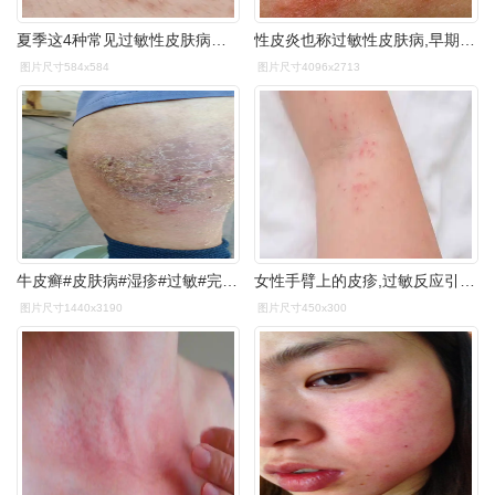
夏季这4种常见过敏性皮肤病你一定要了解
性皮炎也称过敏性皮肤病,早期可出现干燥,肿胀,泛红以及瘙痒的症状
图片尺寸584x584
图片尺寸4096x2713
牛皮癣#皮肤病#湿疹#过敏#完美收官.#传承中医文化 #分享 - 抖音
女性手臂上的皮疹,过敏反应引起的瘙痒丘疹,反应,过敏概念和皮肤病学
图片尺寸1440x3190
图片尺寸450x300