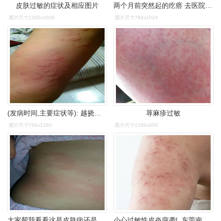
皮肤过敏的症状及相应图片
两个月前突然起的疙瘩 去医院说是皮肤过敏 可以吃利敏片 也可以不吃
图片尺寸1200x1600
图片尺寸768x1024
(发病时间,主要症状等): 越挠多多吧 痒的晃 都是硬疙瘩 是不是过敏呀
荨麻疹过敏
图片尺寸768x1280
图片尺寸1280x956
大家帮我看看这是皮肤病还是过敏,白天什么都没有一点也不痒,到了晚上
小心过敏性皮炎突袭!_东莞南城肤康皮肤病科门诊部