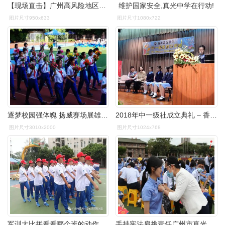
【现场直击】广州高风险地区内真光中学考点
维护国家安全,真光中学在行动!
图片尺寸950x633
图片尺寸1080x722
逐梦校园强体魄 扬威赛场展雄姿——广州市真光中学芳村花园校区第46
2018年中一级社成立典礼 – 香港真光书院 hong kong true light
图片尺寸3010x2000
图片尺寸1024x768
军训大比拼看看哪个班的动作最标准广州市真光中学岭南湾畔校区艺芸社
手持宪法肩挑责任广州市真光中学举行成人宣誓仪式