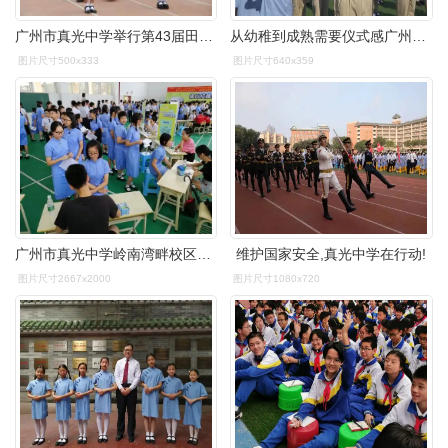
广州市真光中学举行第43届田径运动会开幕式
从幼稚到成熟需要仪式感广州市真光中学举行成人宣誓仪式
图片尺寸500x333
图片尺寸640x359
广州市真光中学岭南湾畔校区——校园职业生涯模拟招聘会
维护国家安全,真光中学在行动!
图片尺寸2667x2000
图片尺寸1080x720