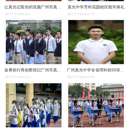
让真光记取你的笑颜广州市真光学校建校147周年校友归宁活动图片展一
真光中学芳村花园校区散学典礼
图片尺寸1080x810
图片尺寸3648x2736
奋勇前行再创辉煌记广州市真光中学岭南湾畔校区初中部2017学年第二
广州真光中学全省理科前50张林海:考前住院一个月最终力挽狂澜
图片尺寸1080x720
图片尺寸3840x5760