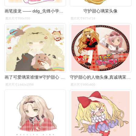
画笔接龙 —— ddg_先锋小学生网上作文
守护甜心璃茉头像
图片尺寸700x700
图片尺寸677x718
画了可爱璃茉谁懂!#守护甜心 #真城璃茉 #画画 - 抖音
守护甜心的人物头像,真诚璃茉的,最好可爱一点.
图片尺寸1440x1556
图片尺寸600x600