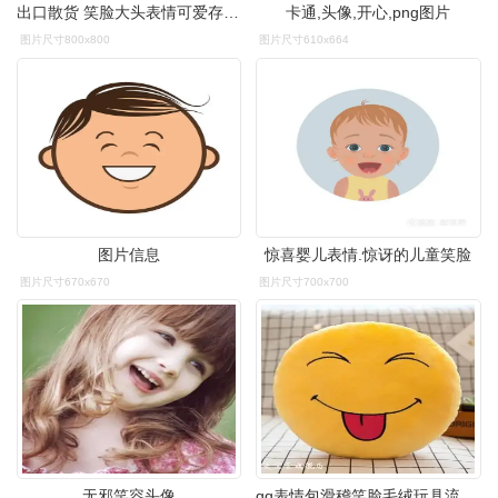
出口散货 笑脸大头表情可爱存钱罐 搪胶储钱罐 公仔模型摆件
卡通,头像,开心,png图片
图片尺寸800x800
图片尺寸610x664
图片信息
惊喜婴儿表情.惊讶的儿童笑脸
图片尺寸670x670
图片尺寸700x700
无邪笑容头像
qq表情包滑稽笑脸毛绒玩具流汗黄豆抱枕一qq表情包表情抱枕毛绒玩具