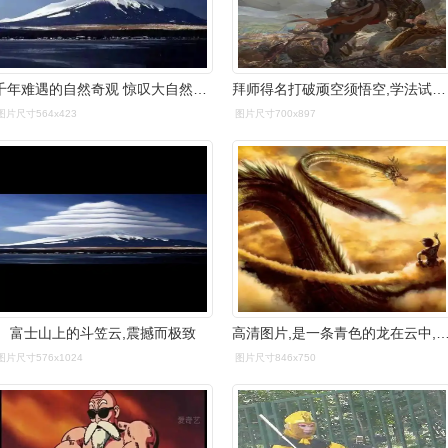
千年难遇的自然奇观 惊叹大自然的美
拜师得名打破顽空须悟空,学法试法 最善七十二变通,筋斗云上 倏忽千里
图片尺寸564x423
图片尺寸700x897
富士山上的斗笠云,震撼而极致
高清图片,是一条青色的龙在云中,龙的前面是孙悟空站在筋斗
图片尺寸576x1024
图片尺寸846x750