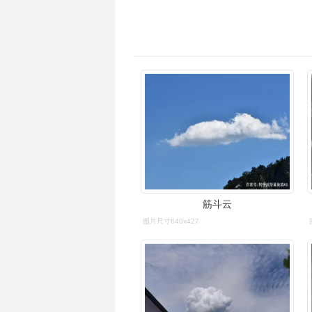
筋斗云
图片尺寸640x427