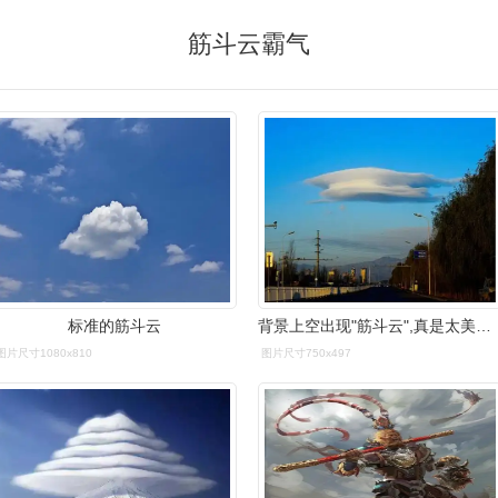
筋斗云霸气
标准的筋斗云
背景上空出现"筋斗云",真是太美了,网友:这其实是外星飞船吧
图片尺寸1080x810
图片尺寸750x497