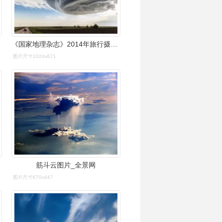
《国家地理杂志》2014年旅行摄影大赛获奖作品
图片尺寸1024x671
云背对样子
筋斗云图片_全景网
图片尺寸670x447