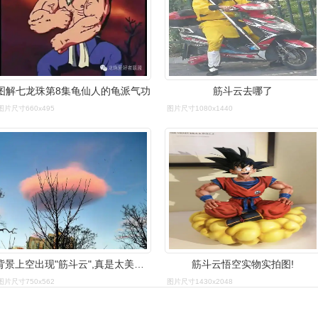
图解七龙珠第8集龟仙人的龟派气功
筋斗云去哪了
图片尺寸660x495
图片尺寸1080x1440
背景上空出现"筋斗云",真是太美了,网友:这其实是外星飞船吧
筋斗云悟空实物实拍图!
图片尺寸750x562
图片尺寸1430x2048