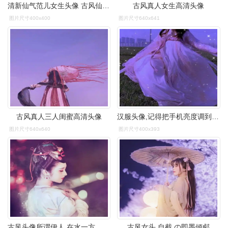
清新仙气范儿女生头像 古风仙气十足女头图片
古风真人女生高清头像
图片尺寸400x400
图片尺寸640x641
古风真人三人闺蜜高清头像
汉服头像,记得把手机亮度调到最大
图片尺寸640x640
图片尺寸400x393
古风头像所谓伊人,在水一方,溯洄从之,道阻且长.
古风女头 自截 の即墨倾郕