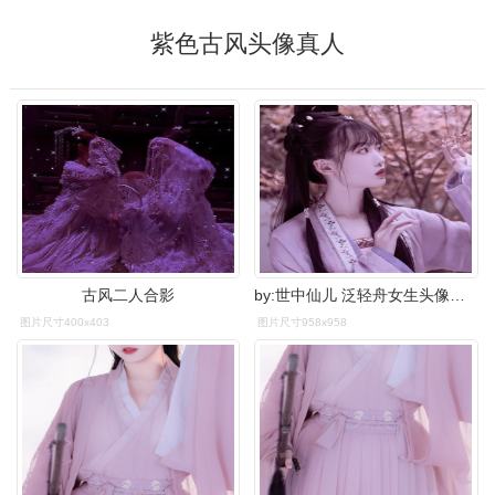
紫色古风头像真人
古风二人合影
by:世中仙儿 泛轻舟女生头像〔古风〕〔气质
图片尺寸400x403
图片尺寸958x958