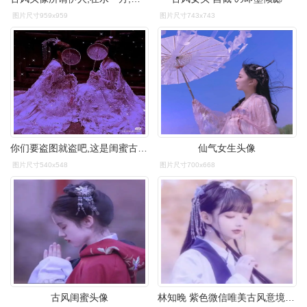
图片尺寸959x959
图片尺寸743x743
你们要盗图就盗吧,这是闺蜜古风头像.
仙气女生头像
图片尺寸540x548
图片尺寸700x668
古风闺蜜头像
林知晚 紫色微信唯美古风意境女_女生头像_我要个性网