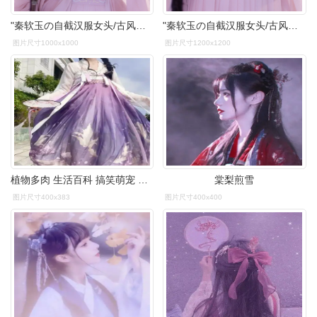
"秦软玉の自截汉服女头/古风头像
"秦软玉の自截汉服女头/古风头像
图片尺寸1000x1000
图片尺寸1200x1200
植物多肉 生活百科 搞笑萌宠 人文艺术 设计 古风 壁纸 旅行 头像
棠梨煎雪
图片尺寸400x383
图片尺寸400x400