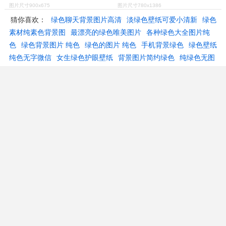
图片尺寸900x675
图片尺寸780x1386
猜你喜欢：
绿色聊天背景图片高清
淡绿色壁纸可爱小清新
绿色
素材纯素色背景图
最漂亮的绿色唯美图片
各种绿色大全图片纯
色
绿色背景图片 纯色
绿色的图片 纯色
手机背景绿色
绿色壁纸
纯色无字微信
女生绿色护眼壁纸
背景图片简约绿色
纯绿色无图
案手机壁纸
保护视力绿色聊天背景
墨绿色壁纸纯色无字
绿色壁
纸纯色全屏
墨绿色背景图片
绿色背景图片壁纸
背景绿色壁纸
单一绿色背景图片
绿色纯色全屏
全绿色的图片 无字
绿色护眼壁
纸手机
青绿色背景图片
纯绿色无字的图片大全
纯绿色壁纸全屏
养眼
深墨绿色壁纸
微信底色绿色
高清草绿色的图片
深绿色壁
纸纯色全绿
墨绿色唯美背景图片
和叶衣服
山水风景国画图片大
全
张译警察电视剧
乒乓球上旋球图解
百家姓的表
纹身遮盖割
手腕疤痕
拨的乐器图片
高压疏通车旋转喷头
南昌青山湖小区
半轴螺丝
touchwiz桌面
火锅菜单背景图片
CopyRight © 2017-2026
千图网
All Rights Reserved.
|
本站结果由机器搜集而成不储存图片数据,侵权删除联系admin#ecywang.com