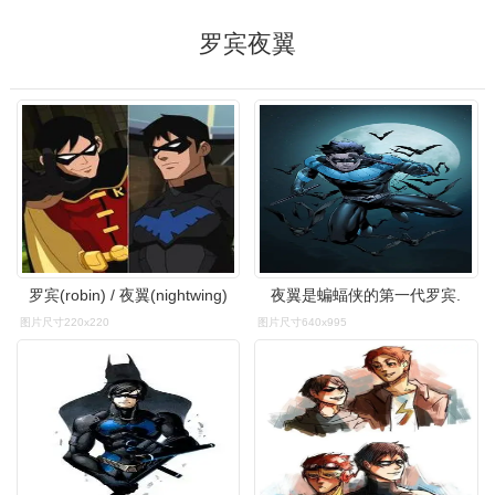
罗宾夜翼
罗宾(robin) / 夜翼(nightwing)
夜翼是蝙蝠侠的第一代罗宾.
图片尺寸220x220
图片尺寸640x995