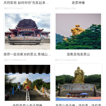
共同富裕 如何对待"先富起来的企业家"?
老君神像
图片尺寸733x427
图片尺寸864x1296
推荐一处你家乡的景点,青城山 老君阁,青城山是道_圈子-新氧美容整形
道教圣地老君山
图片尺寸3888x5176
图片尺寸1200x1695
洛阳老君山老子塑像
老君山老子像 - 洗竹斋 - 洗竹斋