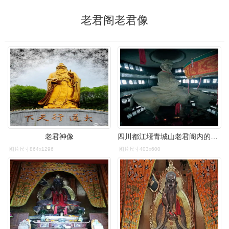
老君阁老君像
老君神像
四川都江堰青城山老君阁内的老君像
图片尺寸864x1296
图片尺寸403x600