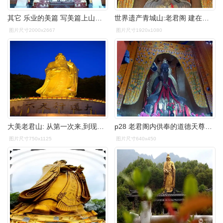
其它 乐业的美篇 写美篇上山到老君阁是我们登青城山的最终目的.
世界遗产青城山:老君阁 建在老霄顶最高处 供奉太上老君坐莲像
图片尺寸2000x2667
图片尺寸1920x1080
大美老君山: 从第一次来,到现在,我感觉老君山是河南最美的景区,百看
p28 老君阁内供奉的道德天尊——太上老君圣象p29 朝阳洞,位于青城第
图片尺寸750x1125
图片尺寸640x450