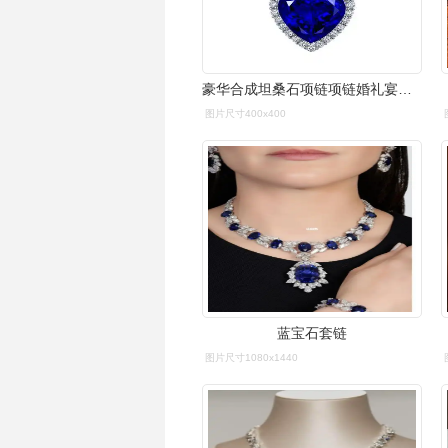
豪华合成坦桑石项链项链婚礼宴会海洋之心蓝宝石心形吊坠项坠 原价
图片尺寸400x400
蓝宝石套链
图片尺寸1080x1440