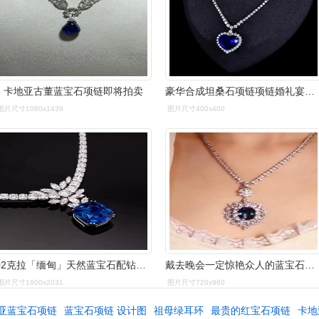
卡地亚古董蓝宝石项链即将拍卖
豪华合成坦桑石项链项链婚礼宴会海洋之心蓝宝石心形吊坠项坠 原价
图片尺寸1080x1439
图片尺寸400x400
02克拉「缅甸」天然蓝宝石配钻石项链,梵克雅宝
戴去晚会一定惊艳众人的蓝宝石项链78
图片尺寸1600x2031
图片尺寸720x960
亚蓝宝石项链
蓝宝石项链 设计图
祖母绿耳环
最贵的红宝石项链
卡地