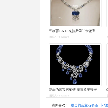
宝格丽10715克拉斯里兰卡蓝宝石项链
图片尺寸640x800
奢华的蓝宝石项链,藤蔓柔美镶嵌钻石,吊胆部分全部为蓝宝石,并且蓝
图片尺寸640x638
猜你喜欢：
最贵的蓝宝石项链
卡地