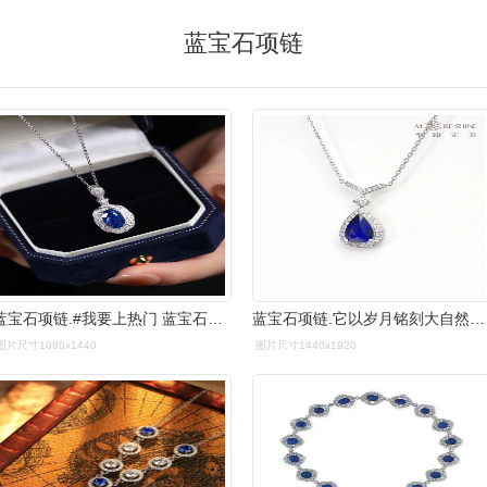
蓝宝石项链
蓝宝石项链.#我要上热门 蓝宝石项链970390 浓郁深邃 - 抖音
蓝宝石项链.它以岁月铭刻大自然的忠诚,坚贞与慈爱,以隽永的光 - 抖音
图片尺寸1080x1440
图片尺寸1440x1920