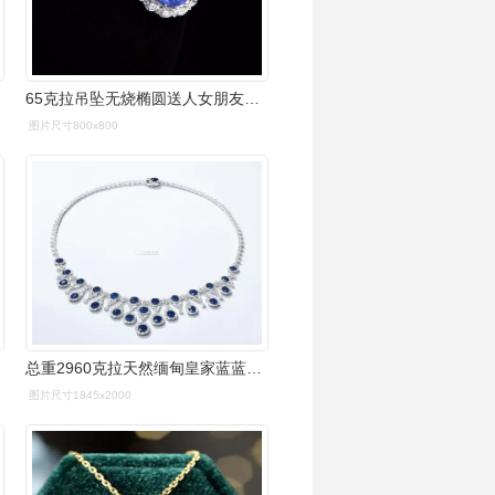
65克拉吊坠无烧椭圆送人女朋友老婆节生日订结婚礼物 2.65蓝宝石项链
图片尺寸800x800
总重2960克拉天然缅甸皇家蓝蓝宝石配钻石项链未经加热
图片尺寸1845x2000