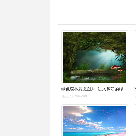
绿色森林意境图片_进入梦幻的绿色森林_唯美图片_精品库
图片尺寸500x665