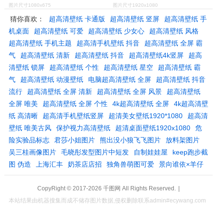
图片尺寸1080x675
图片尺寸1920x1080
猜你喜欢：
超高清壁纸 卡通版
超高清壁纸 竖屏
超高清壁纸 手
机桌面
超高清壁纸 可爱
超高清壁纸 少女心
超高清壁纸 风格
超高清壁纸 手机主题
超高清手机壁纸 抖音
超高清壁纸 全屏 霸
气
超高清壁纸 清新
超高清壁纸 抖音
超高清壁纸4k竖屏
超高
清壁纸 锁屏
超高清壁纸 个性
超高清壁纸 星空
超高清壁纸 霸
气
超高清壁纸 动漫壁纸
电脑超高清壁纸 全屏
超高清壁纸 抖音
流行
超高清壁纸 全屏 清新
超高清壁纸 全屏 风景
超高清壁纸
全屏 唯美
超高清壁纸 全屏 个性
4k超高清壁纸 全屏
4k超高清壁
纸 高清晰
超高清手机壁纸竖屏
超清美女壁纸1920*1080
超高清
壁纸 唯美古风
保护视力高清壁纸
超清桌面壁纸1920x1080
危
险实验品标志
君莎小姐图片
熊出没小狼飞飞图片
放料架图片
吴三桂画像图片
毛晓彤发型图片中短发
自制娃娃屋
keep跑步截
图 伪造
上海汇丰
奶茶店店招
独角兽萌图可爱
景向谁依×羊仔
CopyRight © 2017-2026
千图网
All Rights Reserved.
|
本站结果由机器搜集而成不储存图片数据,侵权删除联系admin#ecywang.com