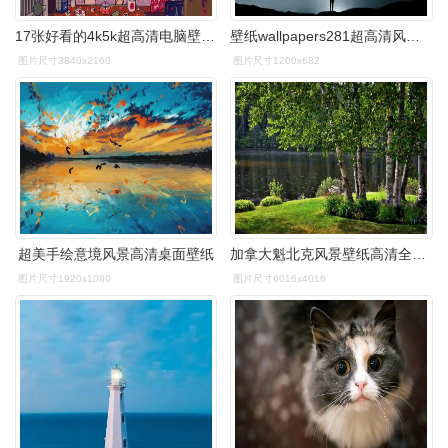
17张好看的4k5k超高清电脑壁纸快给你的电脑换新的壁纸吧
壁纸wallpapers281超高清风景壁纸素材,允许商用 - 小k图像工作室
图片尺寸3840x2160
图片尺寸1200x682
超美手绘意境风景高清桌面壁纸
加拿大魁北克风景壁纸高清全屏 唯美
图片尺寸1920x1080
图片尺寸6016x4016