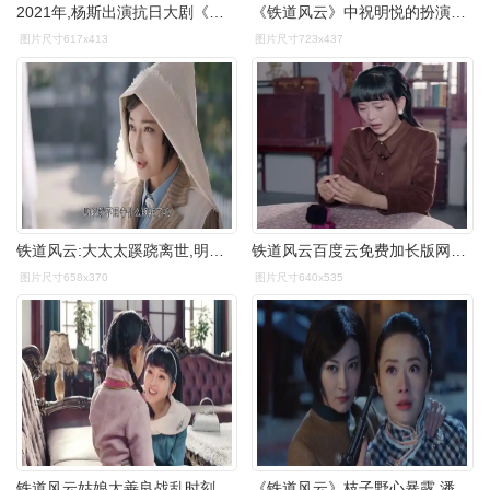
2021年,杨斯出演抗日大剧《铁道风云》,她饰演旗袍设计师祝明悦,该剧
《铁道风云》中祝明悦的扮演者是谁?
图片尺寸617x413
图片尺寸723x437
铁道风云:大太太蹊跷离世,明悦怀疑死因,想瞻仰遗容却被拒绝-影视综
铁道风云百度云免费加长版网盘1080p已更新完整无删减资源已完结
图片尺寸658x370
图片尺寸640x535
铁道风云姑娘太善良战乱时刻父母都不管的孩子姑娘却要收养
《铁道风云》枝子野心暴露,潘桃陷入两难,明悦做法令人钦佩