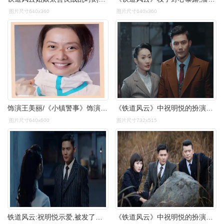
图片尺寸640x360
图片尺寸640x360
饰演王美丽/《小镇警事》饰演郑小芬/《铁道风云》饰演祝明悦等等…在
《铁道风云》中祝明悦的扮演者是谁?
图片尺寸640x600
图片尺寸732x515
铁道风云:祝明悦示爱,被发了好人卡,美云的感情能不能得到回报-影视综
《铁道风云》中祝明悦的扮演者是谁?