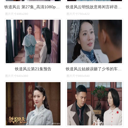
铁道风云 第27集_高清1080p在线观看平台_腾讯视频
铁道风云明悦故意将闲言碎语说给默飞她究竟是有何用意呢
图片尺寸496x280
图片尺寸750x422
铁道风云第21集预告
铁道风云姑娘误砸了少爷的车窗赔不起打欠条太倒霉了
图片尺寸640x360
图片尺寸960x540