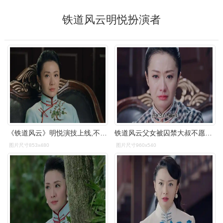
铁道风云明悦扮演者
《铁道风云》明悦演技上线,不露痕迹拿资料,哄得亲爹团团转
铁道风云父女被囚禁大叔不愿女婿被人威胁做法催泪
图片尺寸853x480
图片尺寸960x540