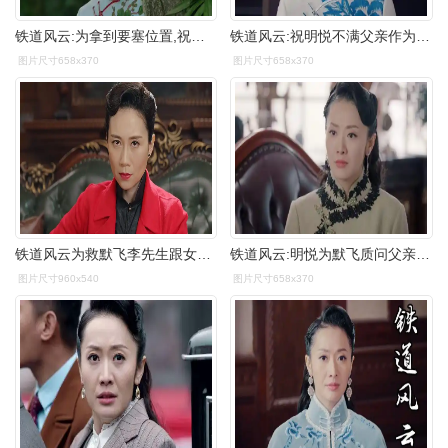
铁道风云:为拿到要塞位置,祝明悦只身前往水,骗过父亲情报得手
铁道风云:祝明悦不满父亲作为,竟和日本人勾结,不听劝告-影视综视频
图片尺寸658x370
图片尺寸658x370
铁道风云为救默飞李先生跟女老大谈判不料低估了对方的实力
铁道风云:明悦为默飞质问父亲,撺掇姚公子选默清,他却不承认-影视综
图片尺寸960x540
图片尺寸658x370