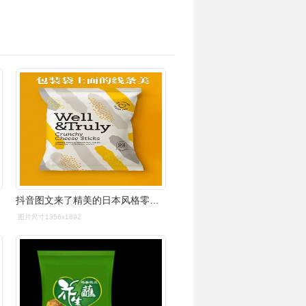
抖音图文来了精美的日本风格零食薯片包装袋简约不简单#食品# - 兑趑
图片尺寸1356x1892