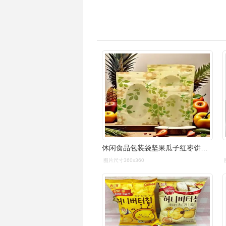
休闲食品包装袋坚果瓜子红枣饼干牛轧糖自封袋开心果核桃透明袋
图片尺寸360x360