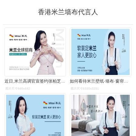
香港米兰墙布代言人
近日,米兰高调官宣签约张柏芝为品牌形象代言人,用"软装定米兰·家人
如何看待米兰壁纸·墙布·窗帘官宣张柏芝为品牌形象代言人? - 知乎
图片尺寸640x442
图片尺寸6335x3251