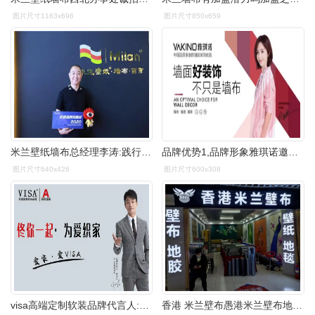
图片尺寸1163x696
图片尺寸850x659
米兰壁纸墙布总经理李涛:践行工匠精神 打造匠心品质
品牌优势1,品牌形象雅琪诺邀请佟丽娅女士担任形象代言人,进一步树立
图片尺寸640x426
图片尺寸600x308
visa高端定制软装品牌代言人:佟大为visa高端定制软装作为墙布行业的
香港 米兰壁布愚港米兰壁布地胶壁纸地毯九江相大人烂星主接着加 - 抖