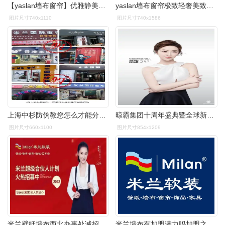
【yaslan墙布窗帘】优雅静美湖蓝色,新潮流时尚空间
yaslan墙布窗帘极致轻奢美致内心深处的诗和远方
图片尺寸740x1110
图片尺寸740x1586
上海中杉防伪教您怎么才能分辨米兰软装品牌的真假?_进行_消费者_墙布
晾霸集团十周年盛典暨全球新品发布会即将盛大开幕
图片尺寸660x1100
图片尺寸854x1209
米兰壁纸墙布西北办事处诚招优质合伙人 - 抖音
米兰墙布有加盟潜力吗加盟之后会有哪些帮扶