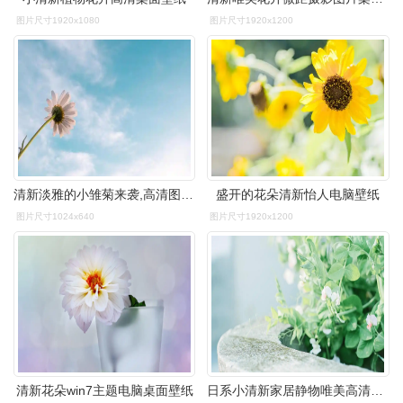
图片尺寸1920x1080
图片尺寸1920x1200
清新淡雅的小雏菊来袭,高清图片,植物壁纸-回车桌面
盛开的花朵清新怡人电脑壁纸
图片尺寸1024x640
图片尺寸1920x1200
清新花朵win7主题电脑桌面壁纸
日系小清新家居静物唯美高清桌面壁纸