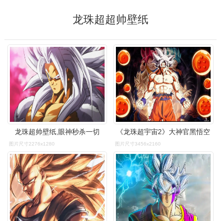
龙珠超超帅壁纸
龙珠超帅壁纸,眼神秒杀一切
《龙珠超宇宙2》大神官黑悟空
图片尺寸2276x1280
图片尺寸3456x2160