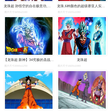
龙珠超:孙悟空的自在极意功,有这2大缺陷,仍不敌比鲁斯
龙珠,6种颜色的超级赛亚人实力排名,超蓝都排不进前三
图片尺寸3456x2160
图片尺寸1920x1080
【龙珠超:新神】34究极的圣战!悟空vs贝吉塔!自在极意功的极致
龙珠超
图片尺寸2000x1250
图片尺寸1920x1080