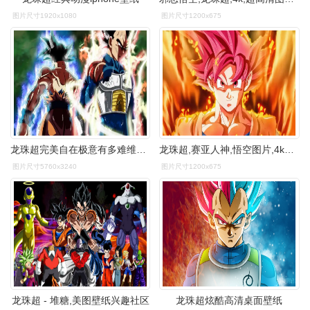
图片尺寸1920x1080
图片尺寸1200x675
龙珠超完美自在极意有多难维斯梅尔斯两位天使才将悟空训练到入门
龙珠超,赛亚人神,悟空图片,4k高清其它图片,娟娟壁纸
图片尺寸5760x3240
图片尺寸1200x675
龙珠超 - 堆糖,美图壁纸兴趣社区
龙珠超炫酷高清桌面壁纸