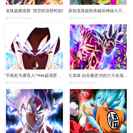
龙珠超燃混剪: 悟空的决胜时刻!
原创龙珠超秒杀破坏神战斗只用一根手指连载7年他们才是最强种族
图片尺寸1728x1080
图片尺寸1920x1080
"不吼枉为赛亚人!"#4k超清壁纸 #龙珠超燃 - 抖音
七龙珠:自在极意功的六大名场面,白神悟空降临,超燃巅峰对决!
图片尺寸1920x1080
图片尺寸1728x1080