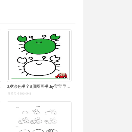
画涂鸦填色绘本
3岁涂色书全8册图画书diy宝宝早教简笔画0 1 2 3岁画册儿童学画
图片尺寸400x543