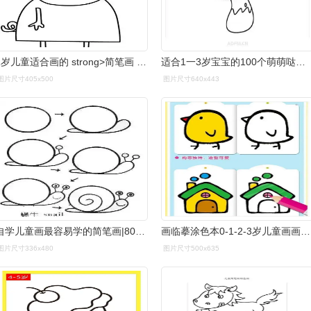
1岁儿童适合画的 strong>简笔画 /strong>
适合1一3岁宝宝的100个萌萌哒的简笔画
图片尺寸405x500
图片尺寸640x443
自学儿童画最容易学的简笔画|80张圆形变形画
画临摹涂色本0-1-2-3岁儿童画画书籍宝宝简笔画学画入门书启蒙幼儿简
图片尺寸336x480
图片尺寸500x635