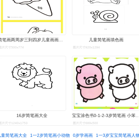
简笔画两周岁三到四岁儿童画画本幼儿学前班轻松学画200例幼儿园2-3-4
儿童简笔画填色画
图片尺寸500x774
图片尺寸920x1294
16岁简笔画大全
宝宝涂色书0-1-2-3岁简笔画 小笨熊学画书 宝宝涂色
图片尺寸1240x1753
图片尺寸689x500
岁儿童简笔画大全
1一2岁简笔画小动物
0岁学画画
1一3岁宝宝简笔画人