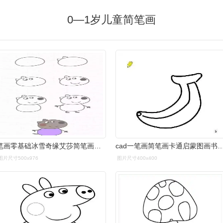
0—1岁儿童简笔画
笔画零基础冰雪奇缘艾莎简笔画蒙纸学画0-3-6岁幼儿童涂色涂鸦绘画本
cad一笔画简笔画卡通启蒙图画书幼儿园学前班儿童简笔
图片尺寸500x976
图片尺寸400x400