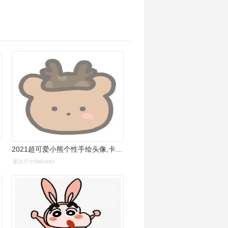
【爱个性】
2021超可爱小熊个性手绘头像,卡通头像图片-回车桌面
图片尺寸690x690