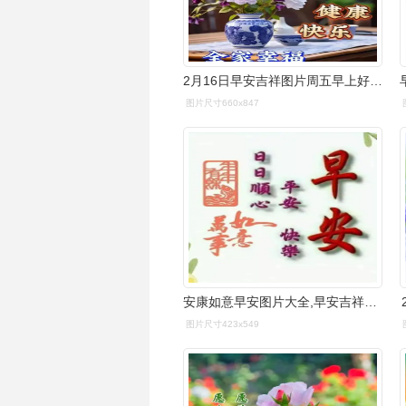
2月16日早安吉祥图片周五早上好图片星期五早安祝福如意
图片尺寸660x847
安康如意早安图片大全,早安吉祥2022最新图片
图片尺寸423x549