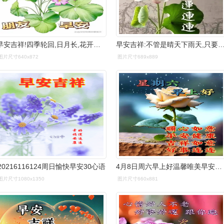
早安吉祥!四季轮回,日月长,花开花落年年香.
早安吉祥:不管是晴天下雨天,只要开心就是美好的一
图片尺寸640x872
图片尺寸689x889
20216116124周日愉快早安30心语
4月8日周六早上好温馨唯美早安祝福图片问候语
图片尺寸1080x1350
图片尺寸660x881