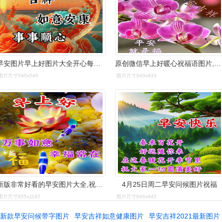
早安图片早上好图片大全开心每一天幸福安康
原创微信早上好暖心祝福语图片,2021年最美早上好祝福语图,祝你早安!
图片尺寸540x540
图片尺寸640x833
新版非常好看的早安图片大全,祝福事事顺心,快乐相随_问候_平安_吉祥
4月25日周二早安问候图片祝福
图片尺寸955x1187
图片尺寸946x945
新款早安问候带字图片
早安吉祥如意健康图片
早安吉祥2021最新图片