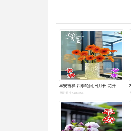
早安吉祥!四季轮回,日月长,花开花落年年香.
图片尺寸640x854