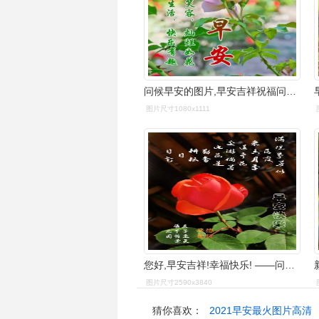
问候早安的图片,早安吉祥祝福问候图片-相术-荣耀易学
图片尺寸1080x1111
您好,早安吉祥!幸福快乐! ——问候祝福语图片集锦 (一)
图片尺寸2590x3840
猜你喜欢：
2021早安最火图片高清