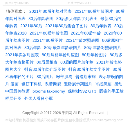
图片尺寸640x385
图片尺寸599x641
猜你喜欢：
2021年80后年龄对照表
2021年80后年龄图片
80后
年龄对照表
80后年龄表图
80后多大年龄了列表图
最新80后的
年龄表
2021年80后
2021年80后集合了图片
80后年龄表
80后
年龄表2020
2021年80后年龄表图
2021年80后年龄
2020年80
后年龄表图片
2021年80后图片
2021年龄对照表图
80后属相年
龄对照表
80后年龄
80后最新年龄表图片
80后年龄对照表图片
2021年实岁对照表
80后属相年龄对应图
80后年龄图片
80后多
大年龄表格图片
80后属相表
80后的图片加年龄
2021年龄表格
图片大全
抖音80后年龄介绍图片
抖音80后年龄文字图片
80后
不再年轻的图片
80后图片
喉部肌肉
普洛斯宋舸
表示错误的图
片 漫画
钢筋下料机
系带撕裂
瓷砖展示架图片
肖战舞蹈
感动
中国最美教师
blooms taxonomy
保时捷992 GT3
圆锥的手工放
样展开图
外国人看吕小军
CopyRight © 2017-2026
千图网
All Rights Reserved.
|
本站结果由机器搜集而成不储存图片数据,侵权删除联系admin#ecywang.com