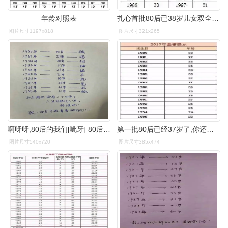
年龄对照表
扎心首批80后已38岁儿女双全听说你还单着
图片尺寸1197x818
图片尺寸321x265
啊呀呀,80后的我们[呲牙] 80后终于老了!这个尴尬的年龄
第一批80后已经37岁了,你还说自己是个孩子吗?
图片尺寸540x720
图片尺寸385x474