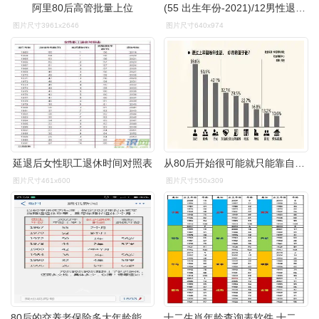
阿里80后高管批量上位
(55 出生年份-2021)/12男性退休年龄=60 3×(60 出生年份-2021)/12注
图片尺寸3961x2646
图片尺寸640x974
延退后女性职工退休时间对照表
从80后开始很可能就只能靠自己养老了怎么回事
图片尺寸461x600
图片尺寸550x309
80后的交养老保险多大年龄能领到工资
十二生肖年龄查询表软件 十二生肖的年龄表 查询2021