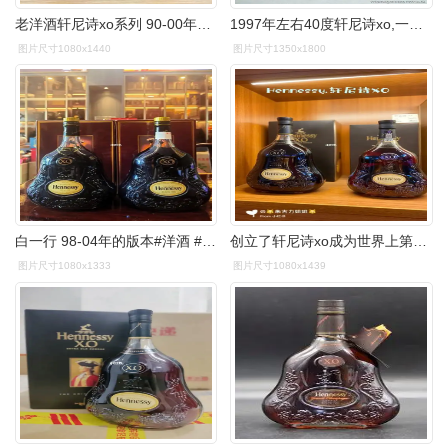
老洋酒轩尼诗xo系列 90-00年代白底轩o 80年代轩o - 抖音
1997年左右40度轩尼诗xo,一瓶_价格900元【平价老酒馆】_第1张
图片尺寸1080x1440
图片尺寸1350x1800
白一行 98-04年的版本#洋酒 #轩尼诗 #轩尼诗xo #干邑 #白兰地
创立了轩尼诗xo成为世界上第一瓶xo 日后也成为了世界酒坛高级干邑的
图片尺寸1080x1333
图片尺寸1080x1439