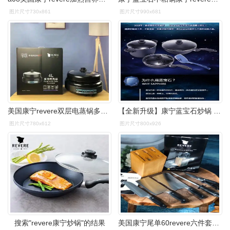
图片尺寸730x861
图片尺寸990x681
美国康宁revere双层电蒸锅多用电热锅不粘涂层煎炸闷炖烤火锅正品
【全新升级】康宁蓝宝石炒锅 康宁revere臻宝蓝宝石中式炒锅30cm煎
图片尺寸780x612
图片尺寸800x926
搜索"revere康宁炒锅"的结果
美国康宁尾单60revere六件套刀具