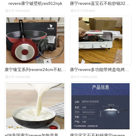
revere康宁破壁机res912nyk
康宁revere蓝宝石不粘炒锅32cm(rws-61132c),善融商务个人商城仅售
图片尺寸800x800
图片尺寸790x892
康宁臻宝系列revere24cm不粘锅煎锅平底锅,煲 炖 煎
康宁revere多功能带烤盘电烤箱10l
图片尺寸300x268
图片尺寸960x1280
a08美国康宁revere加热营养破壁机
康宁蓝宝石不粘锅康宁revere蓝宝石系列炒锅30cm加硅胶铲银行直发不粘