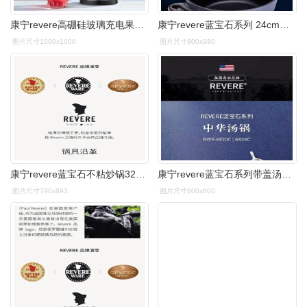
康宁revere高硼硅玻璃充电果汁机380ml reh-g08
康宁revere蓝宝石系列 24cm汤锅rws-6124c/hc
图片尺寸1000x1000
图片尺寸800x980
康宁revere蓝宝石不粘炒锅32cm(rws-61132c),善融商务个人商城仅售
康宁revere蓝宝石系列带盖汤锅20cm rws-6820c,善融商务个人商城仅售
图片尺寸790x893
图片尺寸800x800