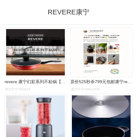
REVERE康宁
revere 康宁幻彩系列不粘锅【图片 价格 品牌 报价】-京东
原价525秒杀799元包邮康宁revere焖烧杯
图片尺寸790x918
图片尺寸1080x1439